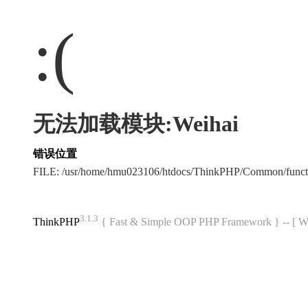
:(
无法加载模块:Weihai
错误位置
FILE: /usr/home/hmu023106/htdocs/ThinkPHP/Common/func
3.1.3
ThinkPHP
{ Fast & Simple OOP PHP Framework } -- 